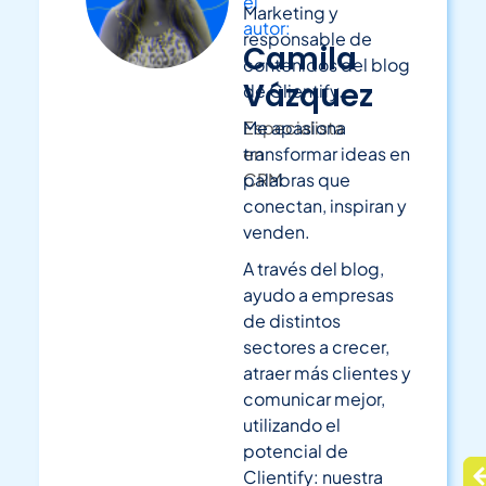
el
Marketing y
autor:
responsable de
Camila
contenidos del blog
Vázquez
de Clientify.
Especialista
Me apasiona
en
transformar ideas en
CRM
palabras que
conectan, inspiran y
venden.
A través del blog,
ayudo a empresas
de distintos
sectores a crecer,
atraer más clientes y
comunicar mejor,
utilizando el
potencial de
Clientify: nuestra