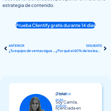
estrategia de contenido.
Prueba Clientify gratis durante 14 días
ANTERIOR
SIGUIENTE
¿Tu equipo de ventas sigue esperando que el cliente llame? Por qué eso ya no funciona en el sector industrial
¿Por qué el 60% de los leads industriales nunca recibe seguimiento?
Conoce
¡Hola!
más
Soy Camila,
sobre
licenciada en