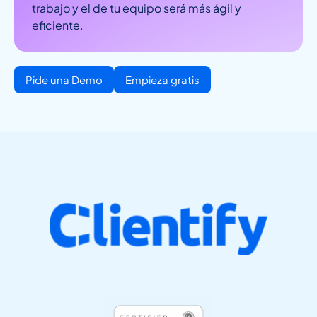
trabajo y el de tu equipo será más ágil y
eficiente.
Pide una Demo
Empieza gratis