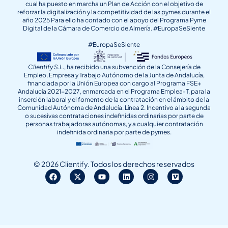
cual ha puesto en marcha un Plan de Acción con el objetivo de
reforzar la digitalización y la competitividad de las pymes durante el
año 2025 Para ello ha contado con el apoyo del Programa Pyme
Digital de la Cámara de Comercio de Almería. #EuropaSeSiente
#EuropaSeSiente
Clientify S.L.
, ha recibido una subvención de la Consejería de
Empleo, Empresa y Trabajo Autónomo de la Junta de Andalucía,
financiada por la Unión Europea con cargo al Programa FSE+
Andalucía 2021-2027, enmarcada en el Programa Emplea-T, para la
inserción laboral y el fomento de la contratación en el ámbito de la
Comunidad Autónoma de Andalucía. Línea 2. Incentivo a la segunda
o sucesivas contrataciones indefinidas ordinarias por parte de
personas trabajadoras autónomas, y a cualquier contratación
indefinida ordinaria por parte de pymes.
© 2026 Clientify. Todos los derechos reservados