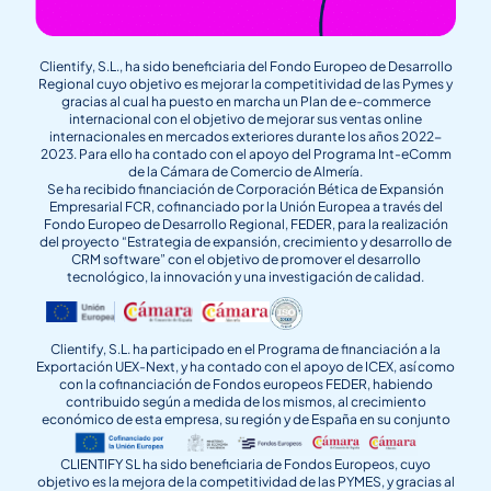
Clientify, S.L., ha sido beneficiaria del Fondo Europeo de Desarrollo
Regional cuyo objetivo es mejorar la competitividad de las Pymes y
gracias al cual ha puesto en marcha un Plan de e-commerce
internacional con el objetivo de mejorar sus ventas online
internacionales en mercados exteriores durante los años 2022-
2023. Para ello ha contado con el apoyo del Programa Int-eComm
de la Cámara de Comercio de Almería.
Se ha recibido financiación de Corporación Bética de Expansión
Empresarial FCR, cofinanciado por la Unión Europea a través del
Fondo Europeo de Desarrollo Regional, FEDER, para la realización
del proyecto “Estrategia de expansión, crecimiento y desarrollo de
CRM software” con el objetivo de promover el desarrollo
tecnológico, la innovación y una investigación de calidad.
Clientify, S.L. ha participado en el Programa de financiación a la
Exportación UEX-Next, y ha contado con el apoyo de ICEX, así como
con la cofinanciación de Fondos europeos FEDER, habiendo
contribuido según a medida de los mismos, al crecimiento
económico de esta empresa, su región y de España en su conjunto
CLIENTIFY SL ha sido beneficiaria de Fondos Europeos, cuyo
objetivo es la mejora de la competitividad de las PYMES, y gracias al