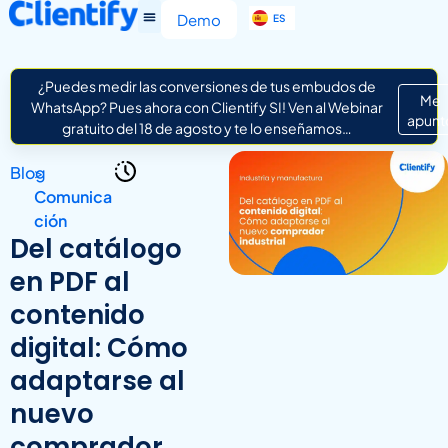
EN
Demo
ES
IT
¿Puedes medir las conversiones de tus embudos de
Me
WhatsApp? Pues ahora con Clientify SI! Ven al Webinar
apunt
gratuito del 18 de agosto y te lo enseñamos…
Blog
>
Comunica
ción
Del catálogo
en PDF al
contenido
digital: Cómo
adaptarse al
nuevo
comprador