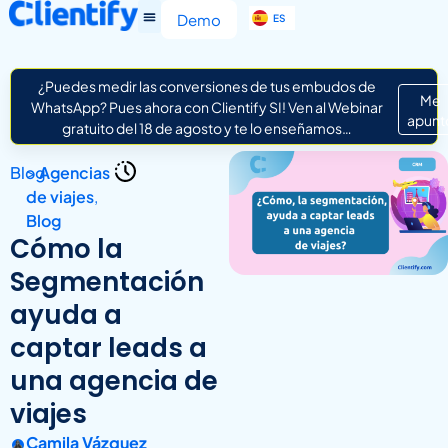
EN
Demo
ES
IT
¿Puedes medir las conversiones de tus embudos de
Me
WhatsApp? Pues ahora con Clientify SI! Ven al Webinar
apunt
gratuito del 18 de agosto y te lo enseñamos…
Blog
>
Agencias
de viajes
,
Blog
Cómo la
Segmentación
ayuda a
captar leads a
una agencia de
viajes
Camila Vázquez