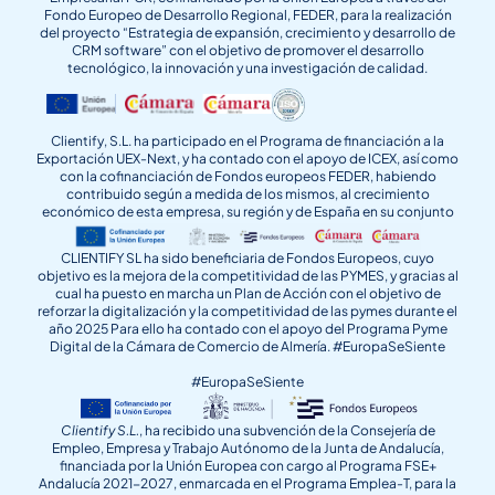
Fondo Europeo de Desarrollo Regional, FEDER, para la realización
del proyecto “Estrategia de expansión, crecimiento y desarrollo de
CRM software” con el objetivo de promover el desarrollo
tecnológico, la innovación y una investigación de calidad.
Clientify, S.L. ha participado en el Programa de financiación a la
Exportación UEX-Next, y ha contado con el apoyo de ICEX, así como
con la cofinanciación de Fondos europeos FEDER, habiendo
contribuido según a medida de los mismos, al crecimiento
económico de esta empresa, su región y de España en su conjunto
CLIENTIFY SL ha sido beneficiaria de Fondos Europeos, cuyo
objetivo es la mejora de la competitividad de las PYMES, y gracias al
cual ha puesto en marcha un Plan de Acción con el objetivo de
reforzar la digitalización y la competitividad de las pymes durante el
año 2025 Para ello ha contado con el apoyo del Programa Pyme
Digital de la Cámara de Comercio de Almería. #EuropaSeSiente
#EuropaSeSiente
Clientify S.L.
, ha recibido una subvención de la Consejería de
Empleo, Empresa y Trabajo Autónomo de la Junta de Andalucía,
financiada por la Unión Europea con cargo al Programa FSE+
Andalucía 2021-2027, enmarcada en el Programa Emplea-T, para la