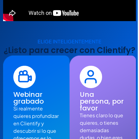
ELIGE INTELIGENTEMENTE
¿Listo para crecer con Clientify?
Webinar
Una
grabado
persona, por
favor
Si realmente
Tienes claro lo que
quieres profundizar
quieres, o tienes
en Clientify y
demasiadas
descubrir si lo que
dudas, o bien eres
ofrecemos es lo