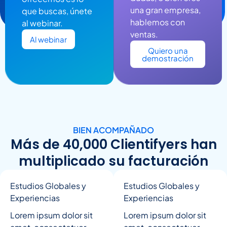
una gran empresa,
que buscas, únete
hablemos con
al webinar.
ventas.
Al webinar
Quiero una
demostración
BIEN ACOMPAÑADO
Más de 40,000 Clientifyers han
multiplicado su facturación
Estudios Globales y
Estudios Globales y
Experiencias
Experiencias
Lorem ipsum dolor sit
Lorem ipsum dolor sit