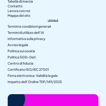
Tabella di marcia
Contatto
Lavora con noi
Mappa del sito
LEGALE
Termini e condizioni generali
Termini di utilizzo dell’IA
Informativa sulla privacy
Avviso legale
Politica sui cookie
Politica SGSI-Dati
Centro di fiducia
Certificato ISO/IEC 27001
Firma elettronica: Validità legale
Impatto dell’Ordine TDF/149/2025