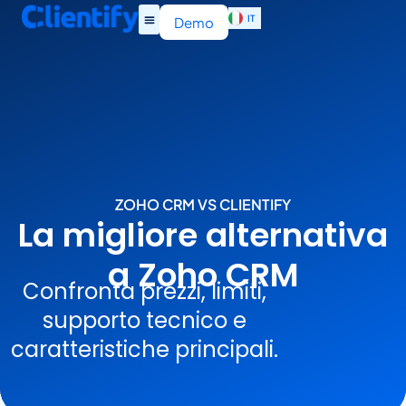
IT
EN
Demo
ZOHO CRM VS CLIENTIFY
La migliore alternativa
a Zoho CRM
Confronta prezzi, limiti,
supporto tecnico e
caratteristiche principali.