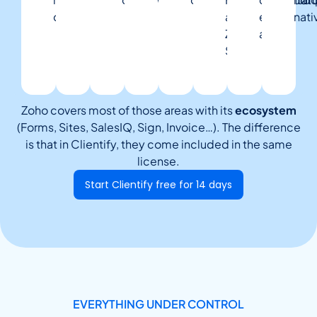
complesso
IA
Meta
etc.
.
and
entre
nati
Zoho
apps
integrata
Sites
Zoho covers most of those areas with its
ecosystem
(Forms, Sites, SalesIQ, Sign, Invoice…). The difference
is that in Clientify, they come included in the same
license.
Start Clientify free for 14 days
EVERYTHING UNDER CONTROL