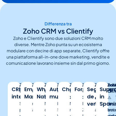
Differenza tra
Zoho CRM vs Clientify
Zoho e Clientify sono due soluzioni CRM molto
diverse. Mentre Zoho punta su un ecosistema
modulare con decine di app separate, Clientify offre
una piattaforma all-in-one dove marketing, vendite e
comunicazione lavorano insieme sin dal primo giorno.
Zoho
Clientify:
Zoho
Clientify:
Zoho
Clientify:
Zoho
Clientify:
Zoho
Clientify:
Zoho
Clientify:
Zoho
Clienti
Zoh
CRM
Email
WhatsApp
Automazioni
Chatbots
Forms
Seguimien
Suppo
CRM:
✅
CRM:⚠️
✅
CRM:
✅
CRM:
✔
CRM:
✔
CRM:
✔️
Nativos
CRM:
✔️
CRM
integrato
Marketing
Nativo
multicanale
de
in
✅
Completo,
Richiede
Sì,
❌
Sì,
⚠️
Email,
❌
Native
❌
e
✔️
En
⚠️
ventas
Spani
Sì,
connesso
moduli
potente
Non
integrazione
Email,
WhatsApp,
No
support
Requires
integrados
Sí,
la
Yes,
potente
e
aggiuntivi
e
disponibile
ufficiale
SMS,
tasks,
native
with
Zoho
AI
aunque
misma
but
ma
con
automatizzato
direttamente
con
WhatsApp
CRM,
options
Forms
distribuid
plataf
not