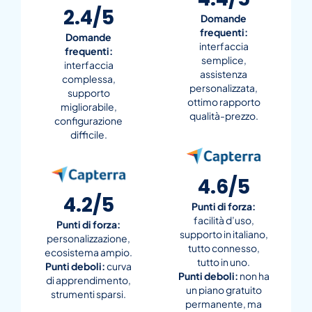
2.4/5
Domande
frequenti:
Domande
interfaccia
frequenti:
semplice,
interfaccia
assistenza
complessa,
personalizzata,
supporto
ottimo rapporto
migliorabile,
qualità-prezzo.
configurazione
difficile.
4.6/5
4.2/5
Punti di forza:
facilità d’uso,
Punti di forza:
supporto in italiano,
personalizzazione,
tutto connesso,
ecosistema ampio.
tutto in uno.
Punti deboli:
curva
Punti deboli:
non ha
di apprendimento,
un piano gratuito
strumenti sparsi.
permanente, ma