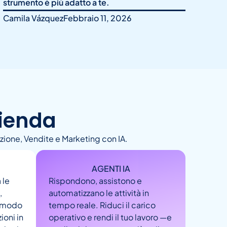
strumento è più adatto a te.
Camila Vázquez
Febbraio 11, 2026
zienda
zione, Vendite e Marketing con IA.
AGENTI IA
 le
Rispondono, assistono e
,
automatizzano le attività in
n modo
tempo reale. Riduci il carico
ioni in
operativo e rendi il tuo lavoro —e