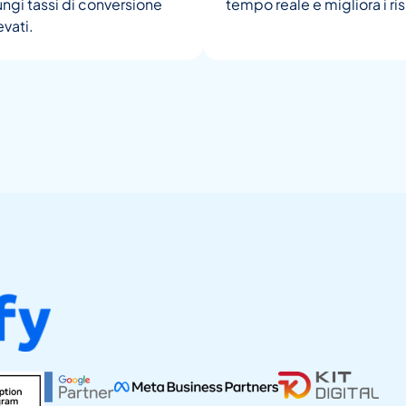
ngi tassi di conversione
tempo reale e migliora i ris
evati.