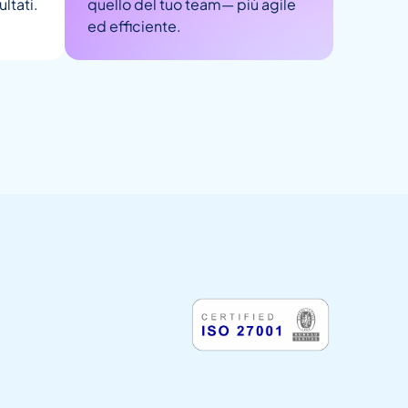
ultati.
quello del tuo team— più agile
ed efficiente.