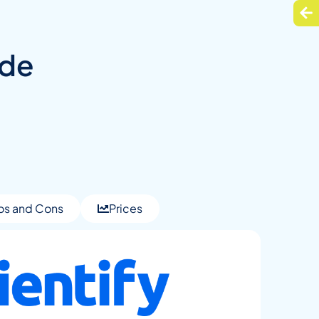
ade
os and Cons
Prices