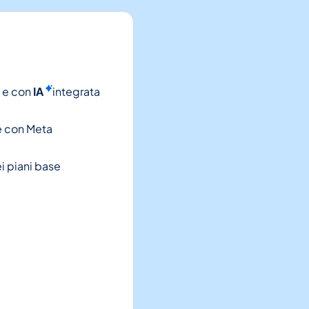
 e con
IA
integrata
le con Meta
ei piani base