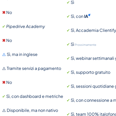
✔
Sì
✖
No
✔
Sì, con
IA
✔
Pipedrive Academy
✔
Sì, Accademia Clientify,
✖
No
✔
Sì
Prossimamente
⚠️
Sì, ma in inglese
✔
Sì, webinar settimanali 
⚠️ Tramite servizi a pagamento
✔
Sì, supporto gratuito
✖
No
✔
Sì, sessioni quotidiane 
✔
Sì, con dashboard e metriche
✔
Sì, con connessione a 
⚠️ Disponibile, ma non nativo
✔
Sì, team 100% italofon