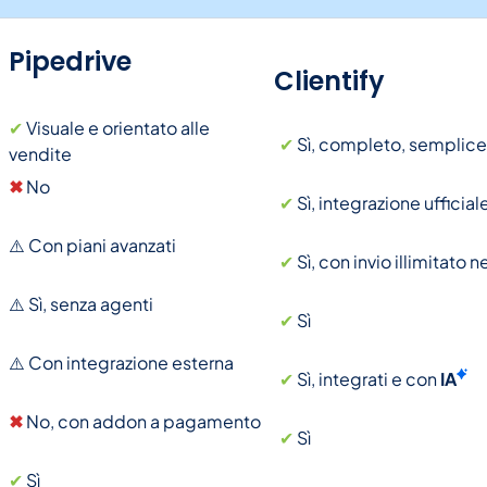
Pipedrive
Clientify
✔
Visuale e orientato alle
✔
Sì, completo, semplice
vendite
✖
No
✔
Sì, integrazione ufficia
⚠️ Con piani avanzati
✔
Sì, con invio illimitato n
⚠️ Sì, senza agenti
✔
Sì
⚠️ Con integrazione esterna
✔
Sì, integrati e con
IA
✖
No, con addon a pagamento
✔
Sì
✔
Sì