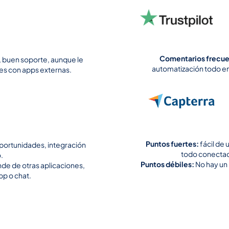
Comentarios frecu
r, buen soporte, aunque le
automatización todo en 
es con apps externas.
Puntos fuertes:
fácil de 
 oportunidades, integración
todo conectado
.
Puntos débiles:
No hay un
de de otras aplicaciones,
p o chat.