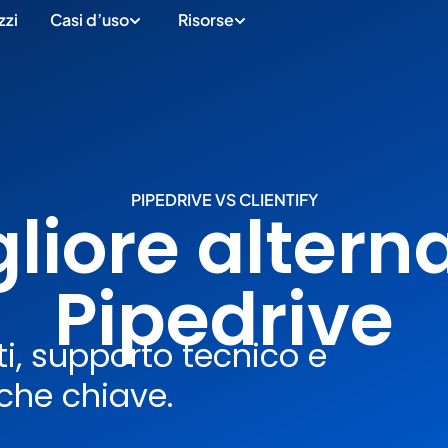
zzi
Casi d’uso
Risorse
PIPEDRIVE VS CLIENTIFY
liore altern
Pipedrive
ti, supporto tecnico e
iche chiave.