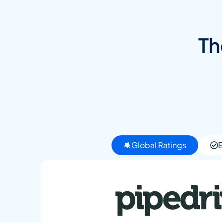
Th
Global Ratings
E