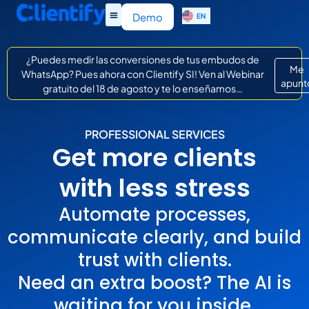
ES
Demo
EN
IT
¿Puedes medir las conversiones de tus embudos de
Me
WhatsApp? Pues ahora con Clientify SI! Ven al Webinar
apunt
gratuito del 18 de agosto y te lo enseñamos…
PROFESSIONAL SERVICES
Get more clients
with less stress
Automate processes,
communicate clearly, and build
trust with clients.
Need an extra boost? The
AI
is
waiting for you inside.