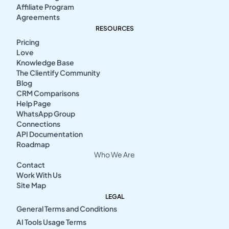
Affiliate Program
Agreements
RESOURCES
Pricing
Love
Knowledge Base
The Clientify Community
Blog
CRM Comparisons
Help Page
WhatsApp Group
Connections
API Documentation
Roadmap
Who We Are
Contact
Work With Us
Site Map
LEGAL
General Terms and Conditions
AI Tools Usage Terms