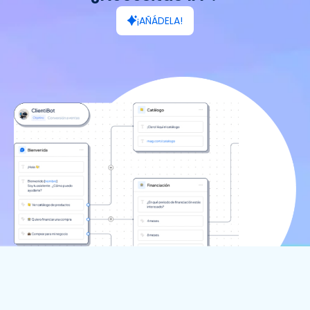
¡AÑÁDELA!