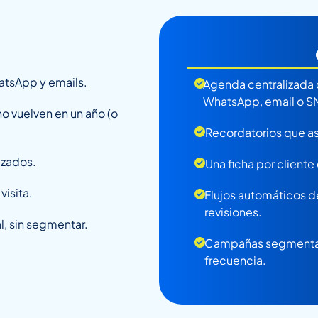
atsApp y emails.
Agenda centralizada 
WhatsApp, email o S
no vuelven en un año (o
Recordatorios que as
izados.
Una ficha por cliente 
isita.
Flujos automáticos d
revisiones.
, sin segmentar.
Campañas segmentada
frecuencia.