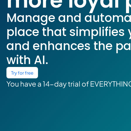
more loyal 
Manage and automate
place that simplifies 
and enhances the pat
with
AI
.
Try for free
You have a 14-day trial of EVERYTHING