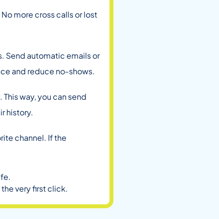
 No more cross calls or lost
ts. Send automatic emails or
nce and reduce no-shows.
. This way, you can send
 history.
te channel. If the
fe.
the very first click.