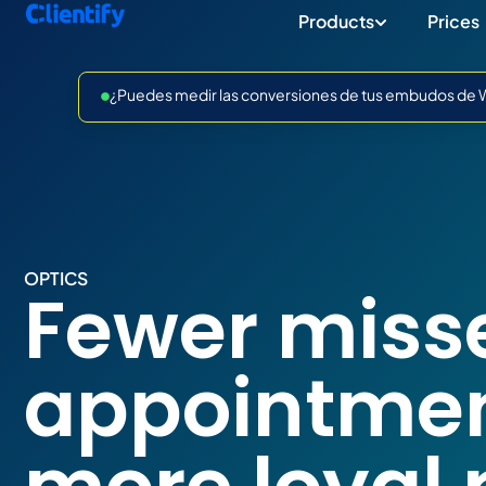
Products
Prices
¿Puedes medir las conversiones de tus embudos de Wh
OPTICS
Fewer miss
appointmen