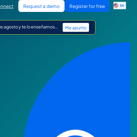
ES
nnect
Request a demo
Register for free
EN
IT
 de agosto y te lo enseñamos…
Me apunto