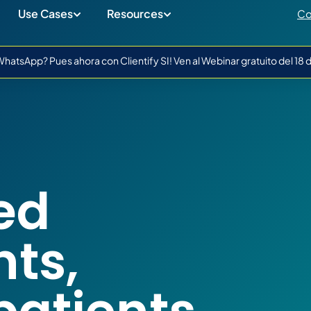
Use Cases
Resources
Co
atsApp? Pues ahora con Clientify SI! Ven al Webinar gratuito del 18
ed
ts,