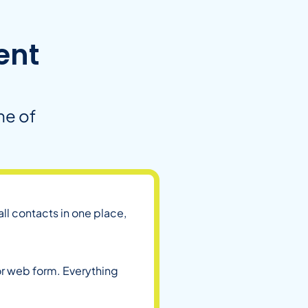
ent
me of
:
ll contacts in one place,
r web form. Everything