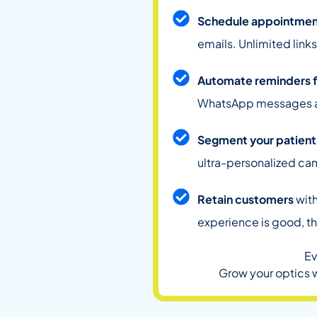
Schedule appointmen
emails. Unlimited link
Automate reminders 
WhatsApp messages an
Segment your patient
ultra-personalized ca
Retain customers
with
experience is good, t
Ev
Grow your optics 