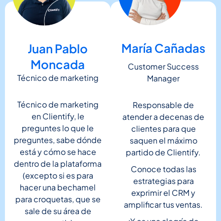
María Cañadas
Juan Pablo
Moncada
Customer Success
Técnico de marketing
Manager
Técnico de marketing
Responsable de
en Clientify, le
atender a decenas de
preguntes lo que le
clientes para que
preguntes, sabe dónde
saquen el máximo
está y cómo se hace
partido de Clientify.
dentro de la plataforma
Conoce todas las
(excepto si es para
estrategias para
hacer una bechamel
exprimir el CRM y
para croquetas, que se
amplificar tus ventas.
sale de su área de