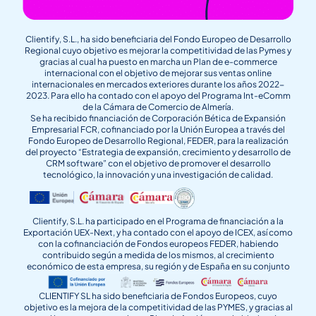
Clientify, S.L., ha sido beneficiaria del Fondo Europeo de Desarrollo
Regional cuyo objetivo es mejorar la competitividad de las Pymes y
gracias al cual ha puesto en marcha un Plan de e-commerce
internacional con el objetivo de mejorar sus ventas online
internacionales en mercados exteriores durante los años 2022-
2023. Para ello ha contado con el apoyo del Programa Int-eComm
de la Cámara de Comercio de Almería.
Se ha recibido financiación de Corporación Bética de Expansión
Empresarial FCR, cofinanciado por la Unión Europea a través del
Fondo Europeo de Desarrollo Regional, FEDER, para la realización
del proyecto “Estrategia de expansión, crecimiento y desarrollo de
CRM software” con el objetivo de promover el desarrollo
tecnológico, la innovación y una investigación de calidad.
Clientify, S.L. ha participado en el Programa de financiación a la
Exportación UEX-Next, y ha contado con el apoyo de ICEX, así como
con la cofinanciación de Fondos europeos FEDER, habiendo
contribuido según a medida de los mismos, al crecimiento
económico de esta empresa, su región y de España en su conjunto
CLIENTIFY SL ha sido beneficiaria de Fondos Europeos, cuyo
objetivo es la mejora de la competitividad de las PYMES, y gracias al