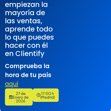
empiezan la
mayoría de
las ventas,
aprende todo
lo que puedes
hacer con él
en Clientify
Comprueba la
hora de tu país
aquí
27 de
17:00 h
Enero de
(Madrid)
2026