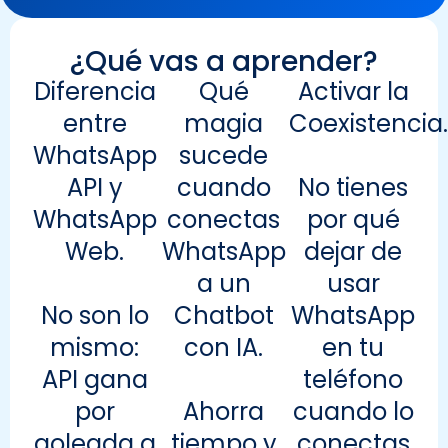
¿Qué vas a aprender?
Diferencia
Qué
Activar la
entre
magia
Coexistencia.
WhatsApp
sucede
API y
cuando
No tienes
WhatsApp
conectas
por qué
Web.
WhatsApp
dejar de
a un
usar
No son lo
Chatbot
WhatsApp
mismo:
con IA.
en tu
API gana
teléfono
por
Ahorra
cuando lo
goleada a
tiempo y
conectas