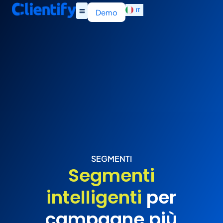
IT
EN
Demo
SEGMENTI
Segmenti
intelligenti
per
campagne più