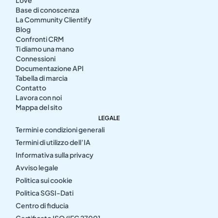
Love
Base di conoscenza
La Community Clientify
Blog
Confronti CRM
Ti diamo una mano
Connessioni
Documentazione API
Tabella di marcia
Contatto
Lavora con noi
Mappa del sito
LEGALE
Termini e condizioni generali
Termini di utilizzo dell’IA
Informativa sulla privacy
Avviso legale
Politica sui cookie
Politica SGSI-Dati
Centro di fiducia