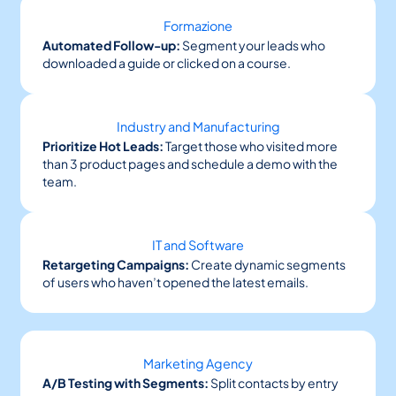
Formazione
Automated Follow-up:
Segment your leads who
downloaded a guide or clicked on a course.
Industry and Manufacturing
Prioritize Hot Leads:
Target those who visited more
than 3 product pages and schedule a demo with the
team.
IT and Software
Retargeting Campaigns:
Create dynamic segments
of users who haven’t opened the latest emails.
Marketing Agency
A/B Testing with Segments:
Split contacts by entry