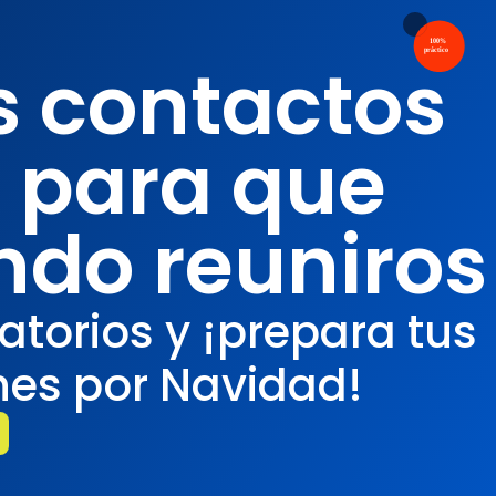
s contactos
 para que
ndo reuniros
torios y ¡prepara tus
nes por Navidad!