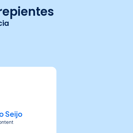
rrepientes
cia
o Seijo
ontent