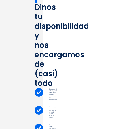
Dinos
tu
disponibilidad
y
nos
encargamos
de
(casi)
todo
Comparte el
enlace, ellos
agendan la
hora y tú
solo tienes
que
presentarte.
Reuniones
1 a 1,
múltiples o
en modo
round
robin, tú
eliges.
Se
conecta
con Zoom,